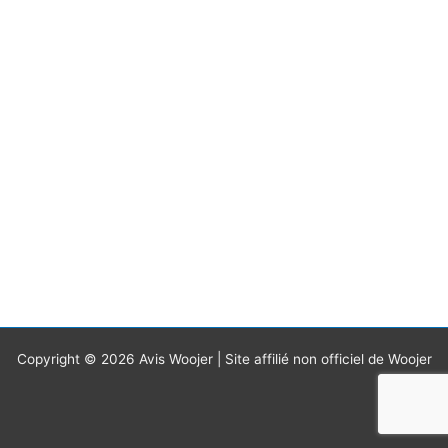
Copyright © 2026 Avis Woojer | Site affilié non officiel de Woojer